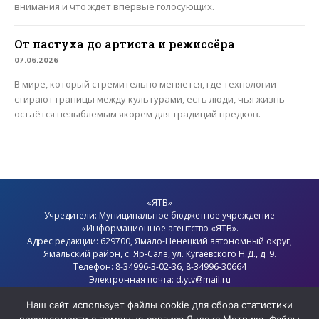
внимания и что ждёт впервые голосующих.
От пастуха до артиста и режиссёра
07.06.2026
В мире, который стремительно меняется, где технологии
стирают границы между культурами, есть люди, чья жизнь
остаётся незыблемым якорем для традиций предков.
«ЯТВ»
Учредители: Муниципальное бюджетное учреждение
«Информационное агентство «ЯТВ».
Адрес редакции: 629700, Ямало-Ненецкий автономный округ,
Ямальский район
, с.
Яр-Сале
, ул. Кугаевского Н.Д., д. 9.
Телефон: 8-34996-3-02-36, 8-34996-30664
Электронная почта: d.ytv@mail.ru
Главный редактор: Севостьянов Олег Анатольевич
Наш сайт использует файлы cookie для сбора статистики
Политика конфиденциальности