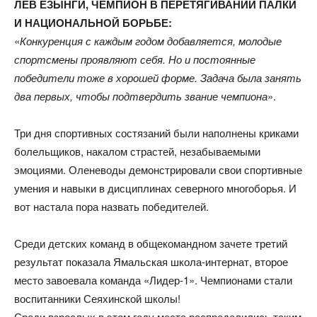
ЛЕВ ЕЗЫНГИ, ЧЕМПИОН В ПЕРЕТЯГИВАНИИ ПАЛКИ
И НАЦИОНАЛЬНОЙ БОРЬБЕ:
«
Конкуренция с каждым годом добавляется, молодые
спортсмены проявляют себя. Но и постоянные
победители тоже в хорошей форме. Задача была занять
два первых, чтобы подтвердить звание чемпиона
».
Три дня спортивных состязаний были наполнены криками
болельщиков, накалом страстей, незабываемыми
эмоциями. Оленеводы демонстрировали свои спортивные
умения и навыки в дисциплинах северного многоборья. И
вот настала пора назвать победителей.
Среди детских команд в общекомандном зачете третий
результат показала Ямальская школа-интернат, второе
место завоевала команда «Лидер-1». Чемпионами стали
воспитанники Сеяхинской школы!
Среди взрослых в этом году места распределились таким