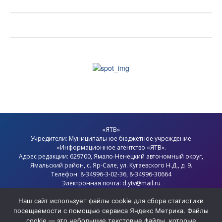
«ЯТВ»
Учредители: Муниципальное бюджетное учреждение
«Информационное агентство «ЯТВ».
Адрес редакции: 629700, Ямало-Ненецкий автономный округ,
Ямальский район
, с.
Яр-Сале
, ул. Кугаевского Н.Д., д. 9.
Телефон: 8-34996-3-02-36, 8-34996-30664
Электронная почта: d.ytv@mail.ru
Главный редактор: Севостьянов Олег Анатольевич
Наш сайт использует файлы cookie для сбора статистики
Политика конфиденциальности
посещаемости с помощью сервиса Яндекс Метрика. Файлы
cookie — это небольшие текстовые файлы, которые